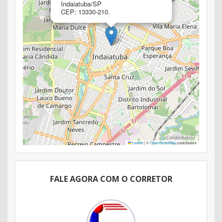
Indaiatuba/SP
CEP: 13330-210.
Leaflet
|
©
OpenStreetMap
contributors
FALE AGORA COM O CORRETOR