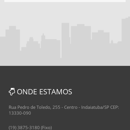
ONDE ESTAMOS
Rua Pedro de Toledo, 255 - Centro - Indaiatuba/SP CEP:
13330-090
(19) 3875-3180 (Fixo)