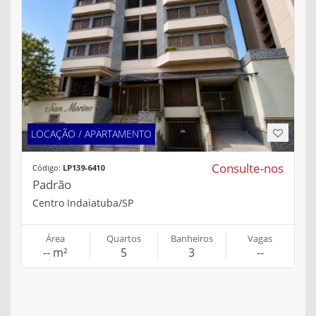
LOCAÇÃO / APARTAMENTO
Consulte-nos
Código:
LP139-6410
Padrão
Centro Indaiatuba/SP
Área
Quartos
Banheiros
Vagas
-- m²
5
3
--