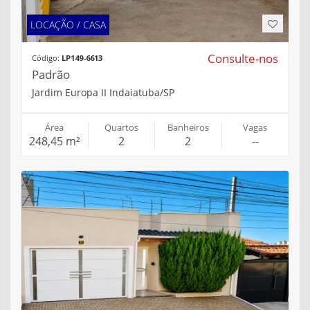
LOCAÇÃO / CASA
Consulte-nos
Código:
LP149-6613
Padrão
Jardim Europa II Indaiatuba/SP
Área
Quartos
Banheiros
Vagas
248,45 m²
2
2
--