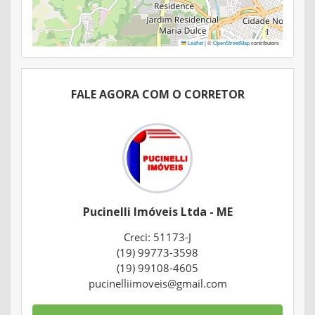
Leaflet
|
©
OpenStreetMap
contributors
FALE AGORA COM O CORRETOR
Pucinelli Imóveis Ltda - ME
Creci: 51173-J
(19) 99773-3598
(19) 99108-4605
pucinelliimoveis@gmail.com