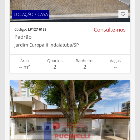
LOCAÇÃO / CASA
Consulte-nos
Código:
LP127-6128
Padrão
Jardim Europa II Indaiatuba/SP
Área
Quartos
Banheiros
Vagas
-- m²
2
2
--