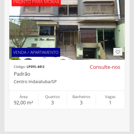
PRONTO PARA MORAR
VENDA / APARTAMENTO
Consulte-nos
Código:
LP015-4412
Padrão
Centro Indaiatuba/SP
Área
Quartos
Banheiros
Vagas
92,00 m²
3
3
1